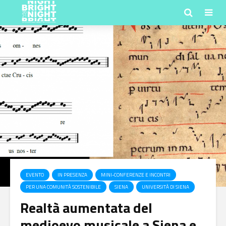
EVENTO
IN PRESENZA
MINI-CONFERENZE E INCONTRI
PER UNA COMUNITÀ SOSTENIBILE
SIENA
UNIVERSITÀ DI SIENA
Realtà aumentata del
medioevo musicale a Siena e