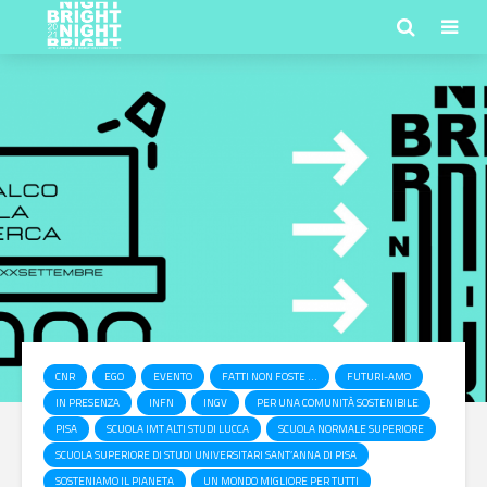
CNR
EGO
EVENTO
FATTI NON FOSTE ...
FUTURI-AMO
IN PRESENZA
INFN
INGV
PER UNA COMUNITÀ SOSTENIBILE
PISA
SCUOLA IMT ALTI STUDI LUCCA
SCUOLA NORMALE SUPERIORE
SCUOLA SUPERIORE DI STUDI UNIVERSITARI SANT’ANNA DI PISA
SOSTENIAMO IL PIANETA
UN MONDO MIGLIORE PER TUTTI