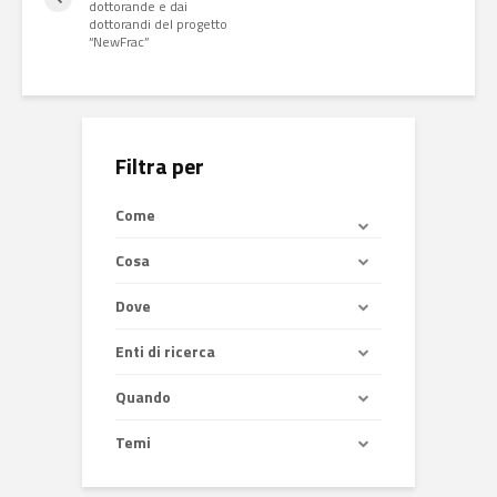
dottorande e dai
dottorandi del progetto
“NewFrac”
Filtra per
Come
Cosa
Dove
Enti di ricerca
Quando
Temi