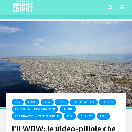
CNR
COME
COSA
DOVE
ENTI DI RICERCA
EVENTO
LABORATORI E DIMOSTRAZIONI
ONLINE
PER UNA COMUNITÀ SOSTENIBILE
PISA
QUANDO
TEMI
I’ll WOW: le video-pillole che